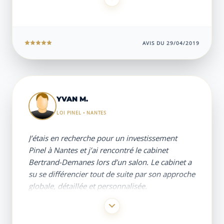
jusqu’à la livraison et la gestion locative avec
Sandrine et le cabinet, qui est très
accompagnant du début à la fin. »
AVIS DU 29/04/2019
YVAN M.
LOI PINEL • NANTES
J’étais en recherche pour un investissement
Pinel à Nantes et j’ai rencontré le cabinet
Bertrand-Demanes lors d’un salon. Le cabinet a
su se différencier tout de suite par son approche
globale, détaillée et personnalisée.
De la sélection du bien à la livraison finale, tout
a été orienté et adapté à mon besoin et mes
envies.