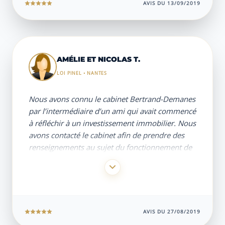
AVIS DU 13/09/2019
Je vous recommanderai donc à mes amis !
AMÉLIE ET NICOLAS T.
LOI PINEL • NANTES
Nous avons connu le cabinet Bertrand-Demanes
par l’intermédiaire d’un ami qui avait commencé
à réfléchir à un investissement immobilier. Nous
avons contacté le cabinet afin de prendre des
renseignements au sujet du fonctionnement de
la loi PINEL, notre but étant de pouvoir
bénéficier d’une défiscalisation en achetant un
bien sur
Nantes
.
Lors du premier RDV téléphonique, Mathieu
AVIS DU 27/08/2019
Bertrand Demanes a bien compris notre projet