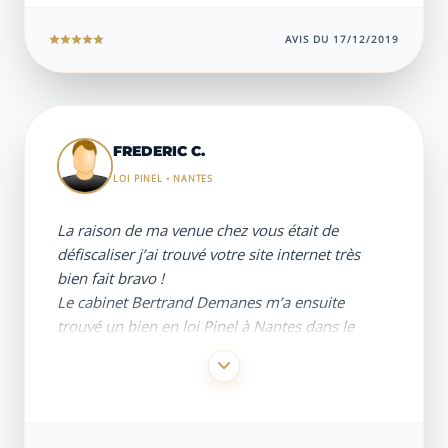
réactive.
Si nous avons à nouveau besoin de faire appel à
AVIS DU 17/12/2019
un cabinet de gestion de patrimoine, c’est à
cette équipe que nous nous adresserons, sans
hésiter.
FREDERIC C.
LOI PINEL • NANTES
La raison de ma venue chez vous était de
défiscaliser j’ai trouvé votre site internet très
bien fait bravo !
Le cabinet Bertrand Demanes m’a ensuite
trouvé un bien en loi Pinel à Nantes dans le
nouveau centre près de l’éléphant et ceci sans
cout de la part de ce dernier.
L’accompagnement de Sandrine en pré-visite et
remise de clefs est très important, ainsi que son
suivi administratif tout au long du projet.