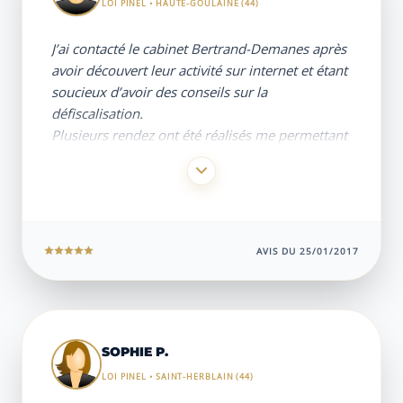
LOI PINEL • HAUTE-GOULAINE (44)
J’ai contacté le cabinet Bertrand-Demanes après
avoir découvert leur activité sur internet et étant
soucieux d’avoir des conseils sur la
défiscalisation.
Plusieurs rendez ont été réalisés me permettant
de bien comprendre tous les enjeux du
dispositif Pinel.
M. Bertrand-Demanes sait se mettre au niveau
des demandes et apporte des explications et
remarques factuelles permettant vraiment
AVIS DU 25/01/2017
d’éclairer une telle démarche.
Son accompagnement est sans faille durant tout
le parcours jusqu’à l’accompagnement chez le
constructeur ou même encore post réception du
bien.
SOPHIE P.
Je recommande vivement ce cabinet disponible
LOI PINEL • SAINT-HERBLAIN (44)
et professionnel.