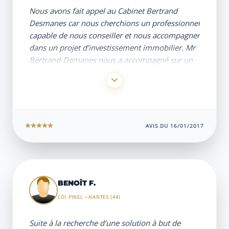
Nous avons fait appel au Cabinet Bertrand
Desmanes car nous cherchions un professionnel
capable de nous conseiller et nous accompagner
dans un projet d’investissement immobilier. Mr
Bertrand-Demanes nous a accompagné sur un
er
1
projet en 2014.
Nous avons été très satisfaits de ses services, de
sa disponibilité ainsi que des conseils qu’il nous
a apportés. Il a su trouver une offre nous
correspondant, en adéquation avec nos envies
AVIS DU 16/01/2017
et notre budget.
Son accompagnement ne s’est pas limité à la
vente mais également au moment de la
déclaration d’impôts où ses conseils nous ont
été précieux. Si bien que cette année nous
BENOÎT F.
projetons d’investir à nouveau dans du locatif et
LOI PINEL • NANTES (44)
pour cela nous avons fait appel bien
naturellement au cabinet de Mr Bertrand-
Suite à la recherche d’une solution à but de