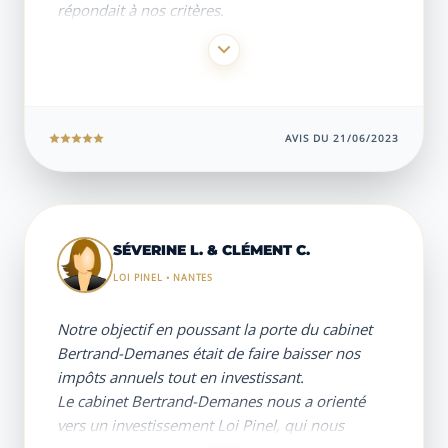
répondait à nos critères.
Enfin, ils ont toujours répondu à nos questions
et ont su être de bons conseils.
Nous saluons leur professionnalisme.
Alain et Florence
AVIS DU 21/06/2023
SÉVERINE L. & CLÉMENT C.
LOI PINEL • NANTES
Notre objectif en poussant la porte du cabinet
Bertrand-Demanes était de faire baisser nos
impôts annuels tout en investissant.
Le cabinet Bertrand-Demanes nous a orienté
vers un investissement Loi Pinel, qui nous