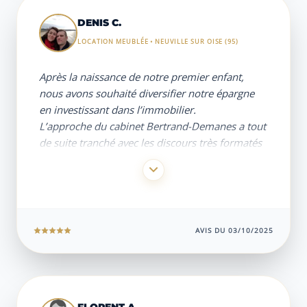
DENIS C.
LOCATION MEUBLÉE • NEUVILLE SUR OISE (95)
Après la naissance de notre premier enfant,
nous avons souhaité diversifier notre épargne
en investissant dans l’immobilier.
L’approche du cabinet Bertrand-Demanes a tout
de suite tranché avec les discours très formatés
des promoteurs et gestionnaires de patrimoine
que nous avons rencontrés.
En nous proposant une solution avec
engagement de rachat à l’échéance, le cabinet
Bertrand-Demanes s’est totalement démarqué
AVIS DU 03/10/2025
de la concurrence.