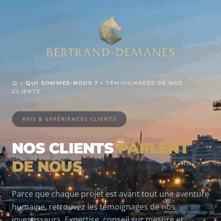
»
QUI SOMMES-NOUS ?
»
TÉMOIGNAGES DE NOS
CLIENTS
AVIS & EXPÉRIENCES CLIENTS
NOS CLIENTS
PARLENT
DE NOUS
Parce que chaque projet est avant tout une aventure
humaine, retrouvez les témoignages de nos
investisseurs. Expertise, conseil sur mesure et