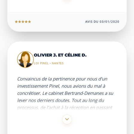
manquerons pas de les solliciter à nouveau pour
La meilleure surprise a été le suivi et
un prochain projet.
l’accompagnement : relationnel, service, hyper
réactif et toujours disponible. Si je renouvelle
AVIS DU 03/01/2020
une opération, ce sera avec eux ! »
OLIVIER J. ET CÉLINE D.
LOI PINEL • NANTES
Convaincus de la pertinence pour nous d’un
investissement Pinel, nous avions du mal à
concrétiser. Le cabinet Bertrand-Demanes a su
lever nos derniers doutes. Tout au long du
processus, de l’achat à la réception en passant
par la recherche du gestionnaire…. nous avons
été accompagnés, conseillés, véritablement
épaulés par une équipe à l’écoute et très