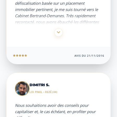
Demanes.
défiscalisation basée sur un placement
immobilier pertinent, je me suis tourné vers le
Cabinet
Bertrand-Demanes. Très rapidement
recontacté, nous avons ébauché les différentes
possibilités par le biais d’une étude patrimoniale
approfondie. Cette approche humaine et
professionnelle, menée dans un climat de
confiance, a été déterminante pour mener à
bien ce projet sur la base du dispositif Pinel.
AVIS DU 21/11/2016
DIMITRI S.
LOI PINEL • REZÉ (44)
Nous souhaitions avoir des conseils pour
capitaliser et, le cas échéant, en profiter pour