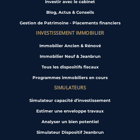
Investir avec le cabinet
Pari gagné !
Nous sommes ravis d’avoir choisi le Cabinet
Blog, Actus & Conseils
Bertrand-Demanes qui nous a montré tout leur
Gestion de Patrimoine - Placements financiers
professionnalisme et leur sens des relations
INVESTISSEMENT IMMOBILIER
humaines car au-delà d’un projet, nous avions
besoin d’être accompagné par des personnes de
Immobilier Ancien & Rénové
terrain et proches de nos valeurs. Espérant, si
nos finances nous le permettent de construire
Immobilier Neuf & Jeanbrun
un deuxième projet avec eux.
Tous les dispositifs fiscaux
Programmes immobiliers en cours
SIMULATEURS
Simulateur capacité d'investissement
Estimer une enveloppe travaux
Analyser un bien potentiel
Simulateur Dispositif Jeanbrun