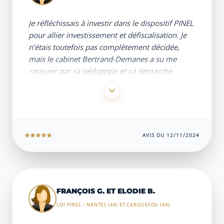
via ce cabinet.
Je réfléchissais à investir dans le dispositif PINEL
pour allier investissement et défiscalisation. Je
n’étais toutefois pas complètement décidée,
mais le cabinet Bertrand-Demanes a su me
rassurer par sa pédagogie et sa démarche
professionnelle, bien éloignées des premiers
interlocuteurs que j’avais pu rencontrer. J’ai pu
sélectionner un programme parmi plusieurs
biens correspondant exactement à ma
recherche et à mon budget.
AVIS DU 12/11/2024
J’ai de plus été très agréablement surprise par le
suivi assuré après l’achat : accompagnement
dans les relations avec le constructeur et
l’agence de gestion locative, suivi de l’avancée
des travaux, visites de chantier avec compte-
FRANÇOIS G. ET ELODIE B.
rendu en photos/vidéos, conseils précis pour les
LOI PINEL • NANTES (44) ET CARQUEFOU (44)
démarches fiscales, sans compter une très