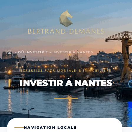
»
OÙ INVESTIR ?
»
INVESTIR À NANTES
EXPERTISE PATRIMONIALE & IMMOBILIÈRE
INVESTIR À NANTES
NAVIGATION LOCALE