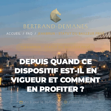
ACCUEIL
/
FAQ
/
JEANBRUN - STATUT DU BAILLEUR PRIVÉ
JEANBRUN - STATUT DU BAILLEUR PRIVÉ
DEPUIS QUAND CE
DISPOSITIF EST-IL EN
VIGUEUR ET COMMENT
EN PROFITER ?
Mis à jour le 26/03/2026
Lecture : 2 min