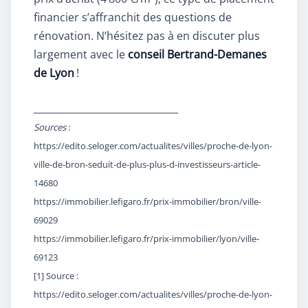
financier s’affranchit des questions de
rénovation. N’hésitez pas à en discuter plus
largement avec le
conseil Bertrand-Demanes
de Lyon
!
______________________________
Sources
:
https://edito.seloger.com/actualites/villes/proche-de-lyon-
ville-de-bron-seduit-de-plus-plus-d-investisseurs-article-
14680
https://immobilier.lefigaro.fr/prix-immobilier/bron/ville-
69029
https://immobilier.lefigaro.fr/prix-immobilier/lyon/ville-
69123
[1]
Source :
https://edito.seloger.com/actualites/villes/proche-de-lyon-