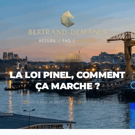
ACCUEIL
/
FAQ
/
LOI PINEL
LOI PINEL
LA LOI PINEL, COMMENT
ÇA MARCHE ?
Mis à jour le 26/11/2020
Lecture : 2 min