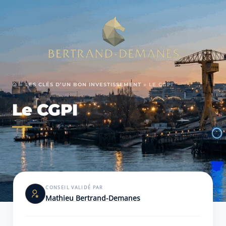
»
LES CLÉS D’UN BON INVESTISSEMENT
»
LE CGPI
Le CGPI
CONSEIL VALIDÉ PAR
Mathieu Bertrand-Demanes